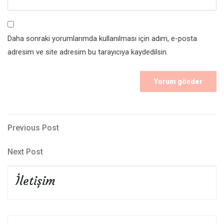
Daha sonraki yorumlarımda kullanılması için adım, e-posta
adresim ve site adresim bu tarayıcıya kaydedilsin.
Yazı
Previous
Previous Post
Post
gezinmesi
Next
Next Post
Post
İletişim